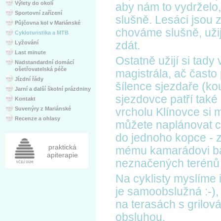
Výlety do okolí
aby nám to vydrželo,
Sportovní zařízení
slušně. Lesáci jsou 
Půjčovna kol v Mariánské
chováme slušně, užij
Cykloturistika a MTB
Lyžování
zdát.
Last minute
Ostatně užijí si tady
Nadstandardní domácí
ošetřovatelská péče
magistrála, ač často 
Jízdní řády
šílence sjezdaře (ko
Jarní a další školní prázdniny
sjezdovce patří také
Kontakt
Suvenýry z Mariánské
vrcholu Klínovce si m
Recenze a ohlasy
můžete naplánovat ce
do jednoho kopce - z
praktická
mému kamarádovi ban
apiterapie
neznačených terénů 
Na cyklisty myslíme i
je samoobslužná :-),
na terasách s grilov
obsluhou.