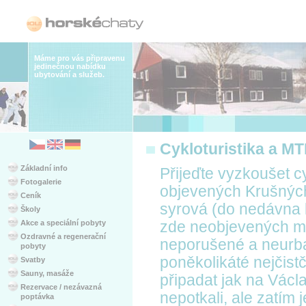
Máme pro vás připravenu
jedinečnou nabídku
ubytování a služeb.
Cykloturistika a M
Základní info
Přijeďte vyzkoušet c
Fotogalerie
objevených Krušných 
Ceník
syrová (do nedávna by
Školy
Akce a speciální pobyty
zde neobjevených mí
Ozdravné a regenerační
neporušené a neurba
pobyty
poněkolikáté nejčist
Svatby
Sauny, masáže
připadat jak na Václ
Rezervace / nezávazná
nepotkali, ale zatím 
poptávka