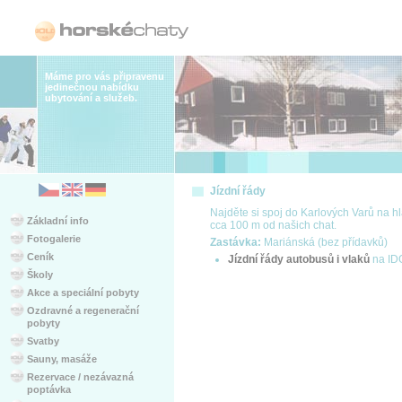
Máme pro vás připravenu
jedinečnou nabídku
ubytování a služeb.
Jízdní řády
Najděte si spoj do Karlových Varů na hl
Základní info
cca 100 m od našich chat.
Fotogalerie
Zastávka:
Mariánská (bez přídavků)
Ceník
Jízdní řády autobusů i vlaků
na ID
Školy
Akce a speciální pobyty
Ozdravné a regenerační
pobyty
Svatby
Sauny, masáže
Rezervace / nezávazná
poptávka