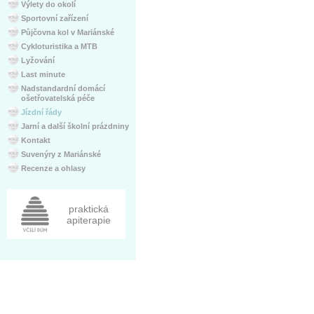
Výlety do okolí
Sportovní zařízení
Půjčovna kol v Mariánské
Cykloturistika a MTB
Lyžování
Last minute
Nadstandardní domácí
ošetřovatelská péče
Jízdní řády
Jarní a další školní prázdniny
Kontakt
Suvenýry z Mariánské
Recenze a ohlasy
praktická
apiterapie